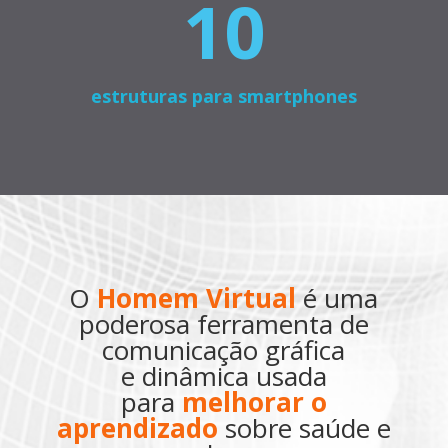
10
estruturas para smartphones
O
Homem Virtual
é uma
poderosa ferramenta de
comunicação gráfica
e dinâmica usada
para
melhorar o
aprendizado
sobre saúde e