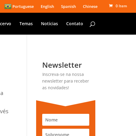
0 Item
Portuguese
English
Spanish
Chinese
cervo
Temas
Notícias
Contato
Newsletter
Inscreva-se na nossa
newsletter para receber
as novidades!
da
avés