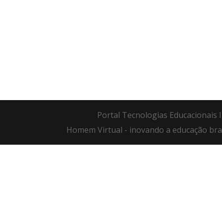
Portal Tecnologias Educacionais I
Homem Virtual - inovando a educação bras