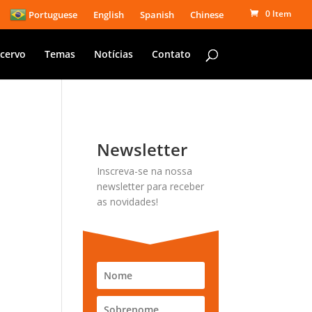
0 Item
Portuguese
English
Spanish
Chinese
cervo
Temas
Notícias
Contato
Newsletter
Inscreva-se na nossa
newsletter para receber
as novidades!