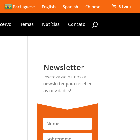
0 Item
Portuguese
English
Spanish
Chinese
cervo
Temas
Notícias
Contato
Newsletter
Inscreva-se na nossa
newsletter para receber
as novidades!