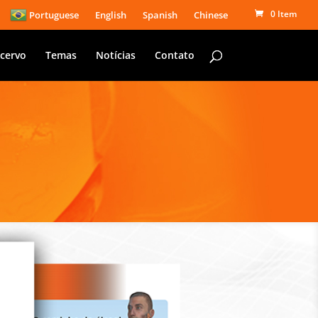
0 Item
Portuguese
English
Spanish
Chinese
cervo
Temas
Notícias
Contato