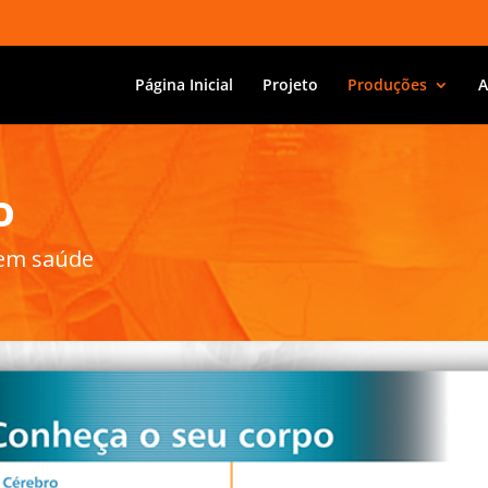
Página Inicial
Projeto
Produções
A
o
 em saúde