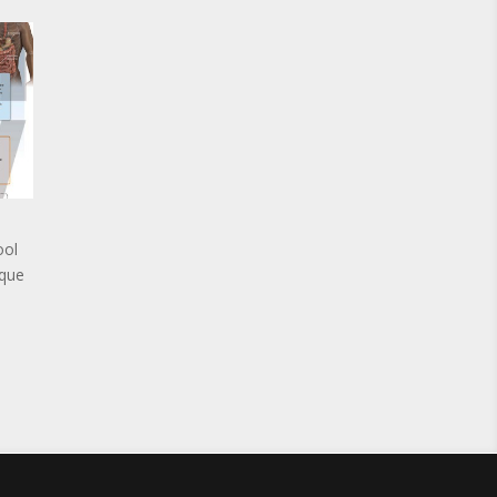
ool
 que