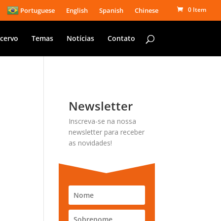
0 Item
Portuguese
English
Spanish
Chinese
cervo
Temas
Notícias
Contato
Newsletter
Inscreva-se na nossa
newsletter para receber
as novidades!