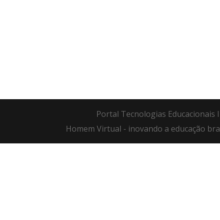
Portal Tecnologias Educacionais I
Homem Virtual - inovando a educação bras