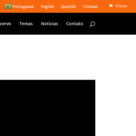
0 Item
Portuguese
English
Spanish
Chinese
cervo
Temas
Notícias
Contato