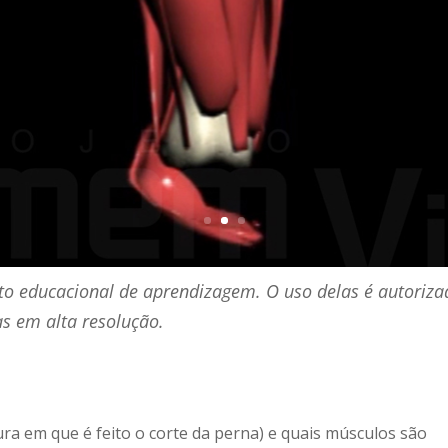
to educacional de aprendizagem. O uso delas é autoriza
s em alta resolução.
ra em que é feito o corte da perna) e quais músculos são