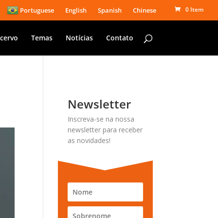
0 Item
Portuguese
English
Spanish
Chinese
cervo
Temas
Notícias
Contato
Newsletter
Inscreva-se na nossa
newsletter para receber
as novidades!