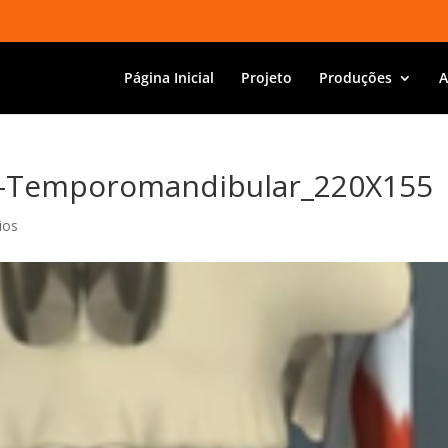
Página Inicial
Projeto
Produções
A
ao-Temporomandibular_220X155
ios