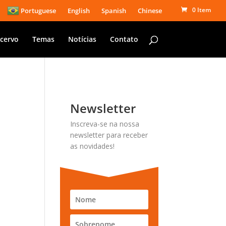
0 Item
Portuguese
English
Spanish
Chinese
cervo
Temas
Notícias
Contato
Newsletter
Inscreva-se na nossa
newsletter para receber
as novidades!