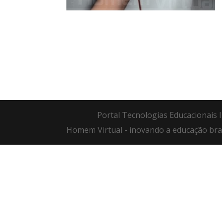
Portal Tecnologias Educacionais I
Homem Virtual - inovando a educação bras