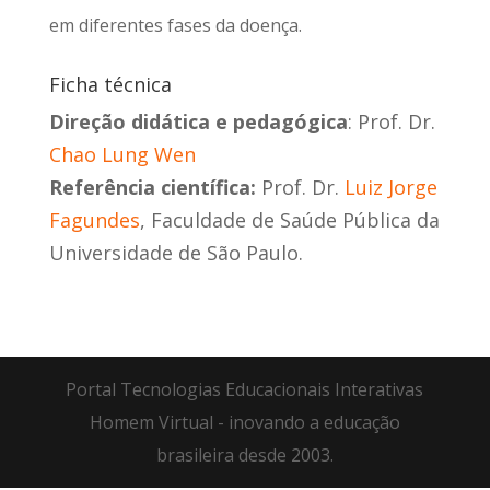
em diferentes fases da doença.
Ficha técnica
Direção didática e pedagógica
: Prof. Dr.
Chao Lung Wen
Referência científica:
Prof. Dr.
Luiz Jorge
Fagundes
, Faculdade de Saúde Pública da
Universidade de São Paulo.
Portal Tecnologias Educacionais Interativas
Homem Virtual - inovando a educação
brasileira desde 2003.