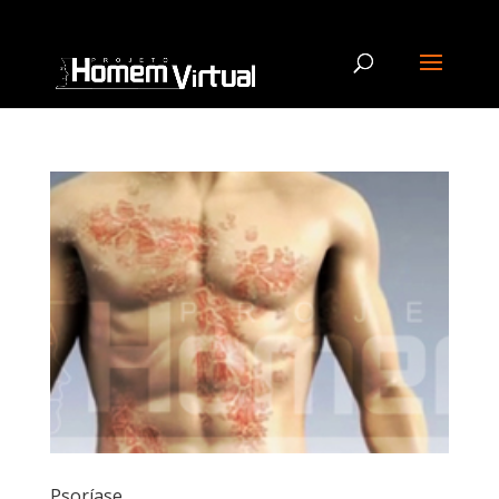
Psoríase