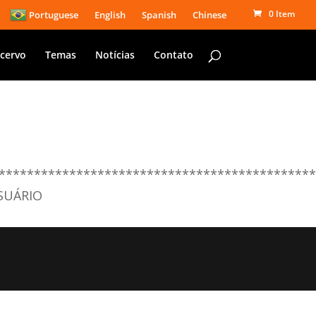
0 Item
Portuguese
English
Spanish
Chinese
cervo
Temas
Notícias
Contato
********************************************
SUÁRIO