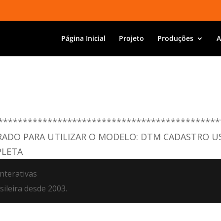
Página Inicial
Projeto
Produções
A
*********************************************
RADO PARA UTILIZAR O MODELO: DTM CADASTRO U
PLETA
nterativas
ileira desde 2003.